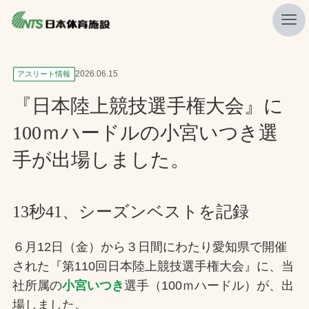
私たちの強み
2026.06.15
アスリート情報
ニュース
『日本陸上競技選手権大会』に
プレスリリース
100ｍハードルの小宮いつき選
レポート
手が出場しました。
製品・サービス一覧
施工・管理実績一覧
13秒41、シーズンベストを記録
会社概要
６月12日（金）から３日間にわたり愛知県で開催
採用情報
された『第110回日本陸上競技選手権大会』に、当
社所属の
小宮いつき
選手（100ｍハードル）が、出
検索
場しました。