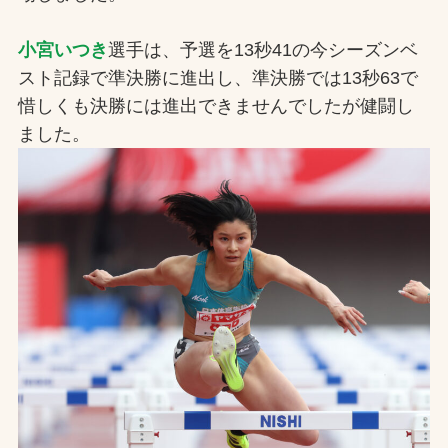
お問合せ
小宮いつき
選手は、予選を13秒41の今シーズンベ
スト記録で準決勝に進出し、準決勝では13秒63で
お取引先の皆様へ
惜しくも決勝には進出できませんでしたが健闘し
プライバシーポリシー
ました。
ソーシャルメディアポリシー
Instagram
Facebook
YouTube
文字の見えづらさや操作にお困りの方へ