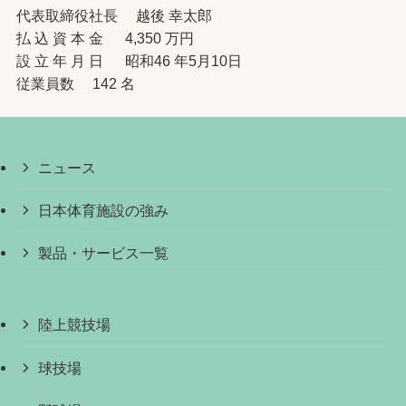
代表取締役社長 越後 幸太郎
払 込 資 本 金 4,350 万円
設 立 年 月 日 昭和46 年5月10日
従業員数 142 名
ニュース
日本体育施設の強み
製品・サービス一覧
陸上競技場
球技場