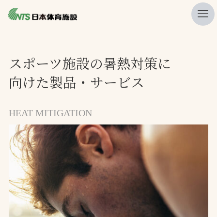
私たちの強み
スポーツ施設の暑熱対策に
ニュース
向けた製品・サービス
プレスリリース
レポート
HEAT MITIGATION
製品・サービス一覧
施工・管理実績一覧
会社概要
採用情報
検索