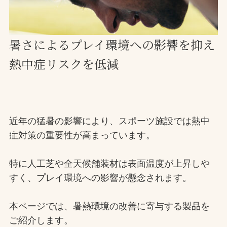
お問合せ
暑さによるプレイ環境への影響を抑え
お取引先の皆様へ
熱中症リスクを低減
プライバシーポリシー
ソーシャルメディアポリシー
Instagram
Facebook
YouTube
近年の猛暑の影響により、スポーツ施設では熱中
症対策の重要性が高まっています。
文字の見えづらさや操作にお困りの方へ
特に人工芝や全天候舗装材は表面温度が上昇しや
すく、プレイ環境への影響が懸念されます。
本ページでは、暑熱環境の改善に寄与する製品を
ご紹介します。