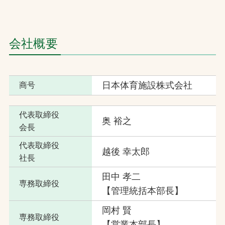
お問合せ
会社概要
お取引先の皆様へ
プライバシーポリシー
日本体育施設株式会社
ソーシャルメディアポリシー
商号
Instagram
Facebook
YouTube
代表取締役
奥 裕之
会長
代表取締役
越後 幸太郎
文字の見えづらさや操作にお困りの方へ
社長
田中 孝二
専務取締役
【管理統括本部長】
岡村 賢
専務取締役
【営業本部長】