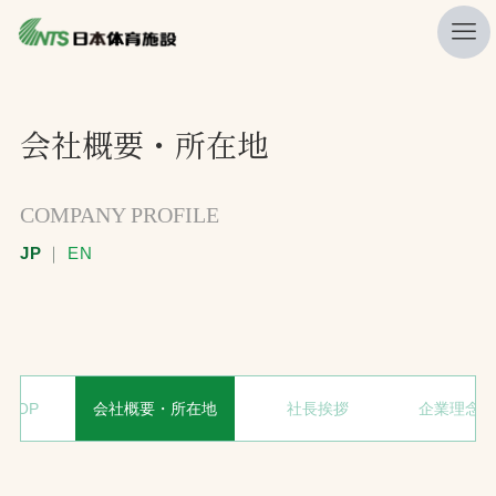
私たちの強み
会社概要・所在地
ニュース
プレスリリース
COMPANY PROFILE
レポート
JP
｜
EN
製品・サービス一覧
施工・管理実績一覧
会社概要
TOP
会社概要・所在地
社長挨拶
企業理念・
採用情報
検索