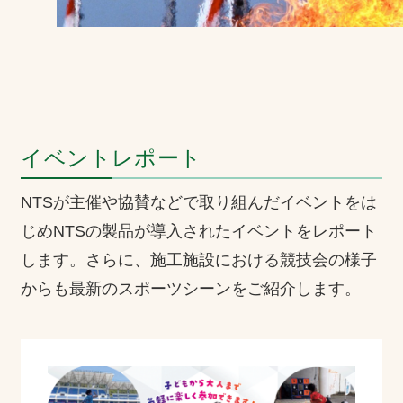
お問合せ
お取引先の皆様へ
プライバシーポリシー
ソーシャルメディアポリシー
イベントレポート
Instagram
Facebook
YouTube
NTSが主催や協賛などで取り組んだイベントをは
じめNTSの製品が導入されたイベントをレポート
します。さらに、施工施設における競技会の様子
文字の見えづらさや操作にお困りの方へ
からも最新のスポーツシーンをご紹介します。