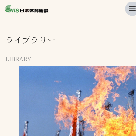
私たちの強み
ライブラリー
ニュース
プレスリリース
LIBRARY
レポート
製品・サービス一覧
施工・管理実績一覧
会社概要
採用情報
検索