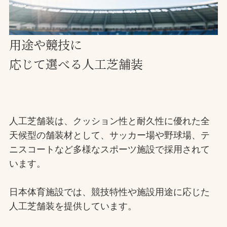
お問合せ
用途や競技に
お取引先の皆様へ
応じて選べる人工芝舗装
プライバシーポリシー
ソーシャルメディアポリシー
Instagram
Facebook
YouTube
人工芝舗装は、クッション性と耐久性に優れた全
天候型の舗装材として、サッカー場や野球場、テ
ニスコートなど多様なスポーツ施設で採用されて
文字の見えづらさや操作にお困りの方へ
います。
日本体育施設では、競技特性や施設用途に応じた
人工芝舗装を提供しています。