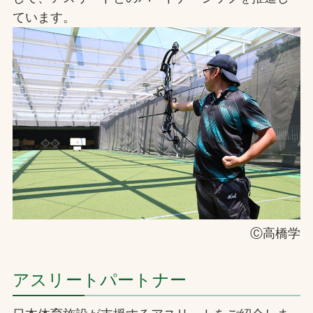
ています。
お問合せ
お取引先の皆様へ
プライバシーポリシー
ソーシャルメディアポリシー
Instagram
Facebook
YouTube
文字の見えづらさや操作にお困りの方へ
Ⓒ高橋学
アスリートパートナー