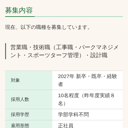
お問合せ
募集内容
お取引先の皆様へ
現在、以下の職種を募集しています。
プライバシーポリシー
営業職・技術職（工事職・パークマネジメ
ソーシャルメディアポリシー
ント・スポーツターフ管理）・設計職
Instagram
Facebook
YouTube
2027年 新卒・既卒・経験
対象
者
文字の見えづらさや操作にお困りの方へ
10名程度（昨年度実績８
採用人数
名）
学部学科不問
採用学歴
正社員
雇用形態