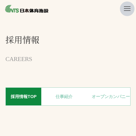
私たちの強み
採用情報
ニュース
プレスリリース
CAREERS
レポート
製品・サービス一覧
施工・管理実績一覧
採用情報TOP
仕事紹介
オープンカンパニー
会社概要
採用情報
検索