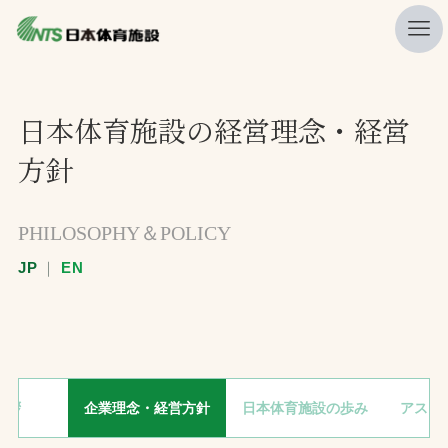
私たちの強み
日本体育施設の経営理念・経営
ニュース
方針
プレスリリース
レポート
PHILOSOPHY＆POLICY
製品・サービス一覧
JP
｜
EN
施工・管理実績一覧
会社概要
採用情報
挨拶
企業理念・経営方針
日本体育施設の歩み
アスリ
検索