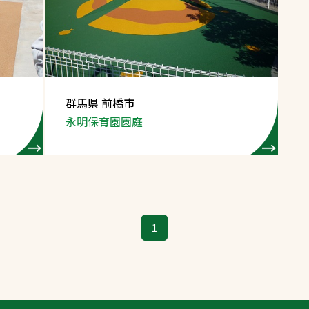
スポーツターフ（芝
生）
群馬県 前橋市
永明保育園園庭
へ
1