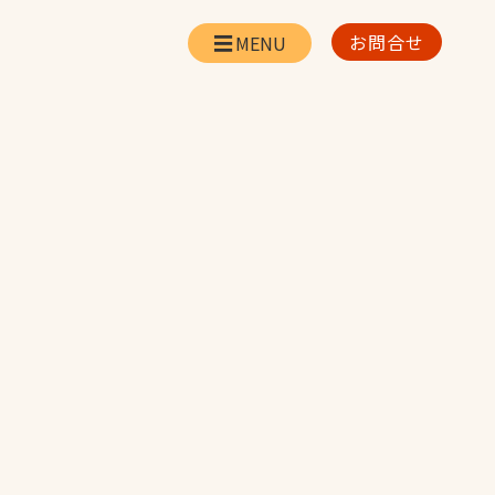
お問合せ
会社情報
リー
会社概要・所在地
お問合せ
社長挨拶
企業理念・経営方針
対策
日本体育施設の歩み
対策
アスリートパートナ
ー
一覧
採用情報
お取引先の皆様へ