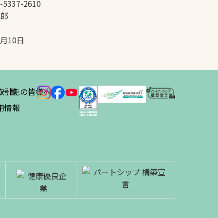
-5337-2610
太郎
5月10日
ス
取引先の皆様へ
一覧
績
用情報