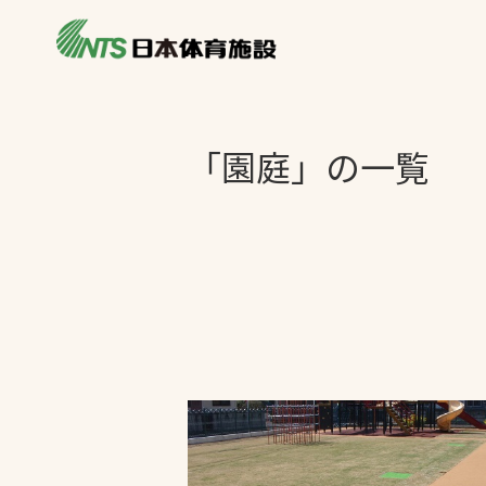
私たちの強み
製品・サービス
製品別カテゴリ
「園庭」の一覧
ニュース
一覧を見る
ライブラリ
主力製品
熱中症対策ミス
投てき実施可能
工芝
環境対応ウレタ