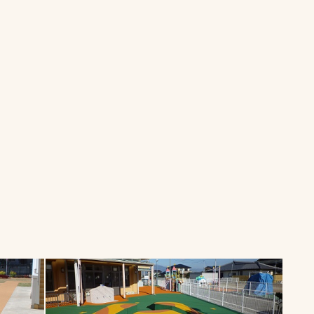
一覧
ー
技術別カテゴリー
お悩み別カテゴ
全天候舗装
暑さ対策
スポーツターフ（芝
安全性向上
生）舗装
ト
ぬかるみ・凍結
人工芝舗装
な人
飛散・流出防止
クレイ（土）舗装
施工・管理実績
ン
防球設備
施設管理
パークマネジメント