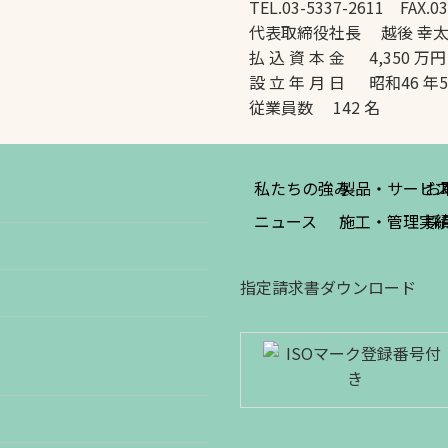
TEL.03-5337-2611 FAX.03
代表取締役社長 越後 幸
払 込 資 本 金 4,350 万円
設 立 年 月 日 昭和46 年
従業員数 142 名
私たちの強み
製品・サービ
お
ニュース
施工・管理実
採
指定請求書ダウンロード