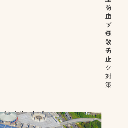
ク
防
スポーツターフ（芝
生）
ロ
止
プ
・
ラ
飛
ス
散
チ
防
へ
ッ
止
ク
対
策
インクルーシブ
デザイン