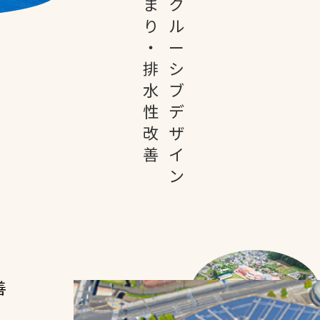
ま
ク
り
ル
・
ー
排
シ
水
ブ
性
デ
改
ザ
文字の見えづらさや操作にお困りの方
善
イ
ン
・
善