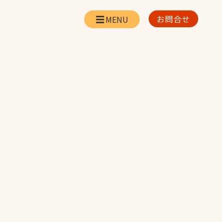
お問合せ
会社情報
リー
会社概要・所在地
お問合せ
社長挨拶
企業理念・経営方針
対策
日本体育施設の歩み
対策
アスリートパートナ
ー
一覧
採用情報
お取引先の皆様へ