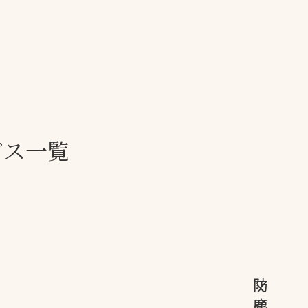
一覧
ー
技術別カテゴリー
お悩み別カテゴ
全天候舗装
暑さ対策
ビス一覧
スポーツターフ（芝
安全性向上
生）舗装
ト
ぬかるみ・凍結
人工芝舗装
な人
飛散・流出防止
クレイ（土）舗装
施工・管理実績
ン
防球設備
施設管理
マ
防
パークマネジメント
イ
塵