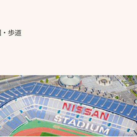
園・歩道
塵防止・
散防止