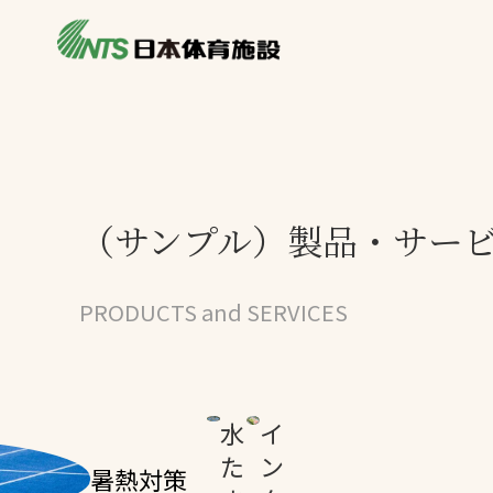
私たちの強み
製品・サービス
製品別カテゴリ
ニュース
一覧を見る
ライブラリ
（サンプル）製品・サー
主力製品
熱中症対策ミス
PRODUCTS and SERVICES
投てき実施可能
工芝
環境対応ウレタ
水
イ
た
ン
暑熱対策