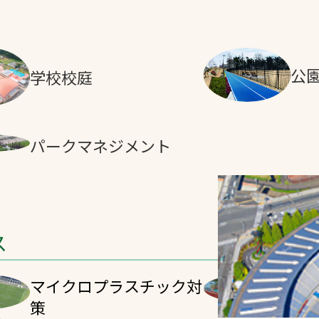
公
学校校庭
パークマネジメント
ス
マイクロプラスチック対
防
策
飛