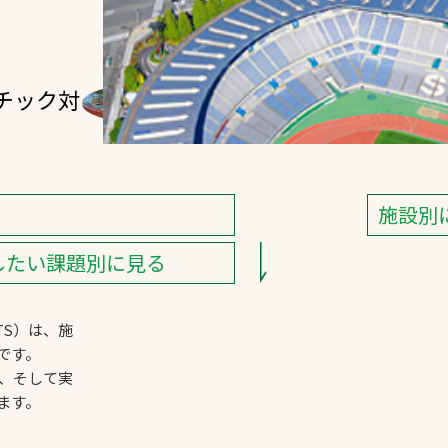
チック対
防塵防止・
飛散防止
施設別
したい課題別に見る
S）は、施
です。
、そして実
ます。