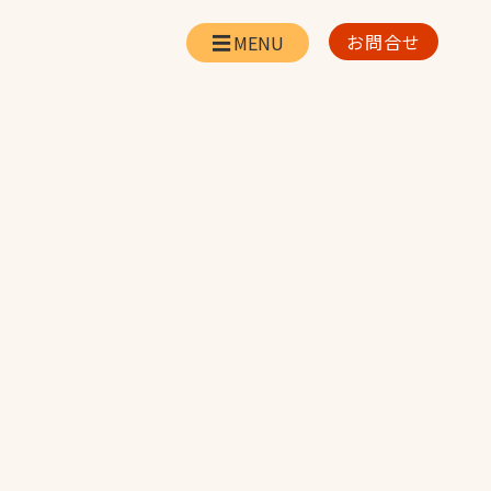
お問合せ
会社情報
リー
会社概要・所在地
お問合せ
社長挨拶
企業理念・経営方針
対策
日本体育施設の歩み
対策
アスリートパートナ
ー
一覧
採用情報
お取引先の皆様へ