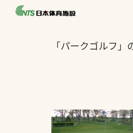
私たちの強み
製品・サービス
製品別カテゴリ
「パークゴルフ」
ニュース
一覧を見る
ライブラリ
主力製品
熱中症対策ミス
投てき実施可能
工芝
環境対応ウレタ