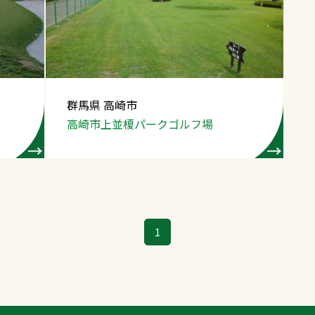
スポーツターフ（芝
生）
群馬県 高崎市
高崎市上並榎パークゴルフ場
へ
1