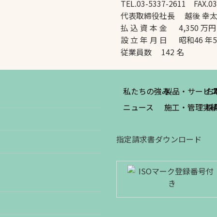
TEL.03-5337-2611 FAX.03
代表取締役社長 越後 幸
払 込 資 本 金 4,350 万円
設 立 年 月 日 昭和46 年
従業員数 142 名
私たちの強み
製品・サービ
お
ニュース
施工・管理実
採
指定請求書ダウンロード