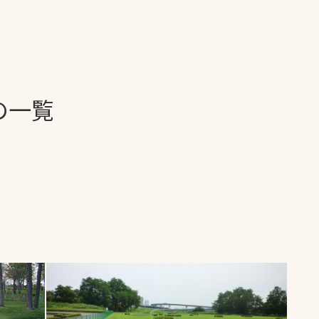
一覧
ー
技術別カテゴリー
お悩み別カテゴ
の一覧
全天候舗装
暑さ対策
スポーツターフ（芝
安全性向上
生）舗装
ト
ぬかるみ・凍結
人工芝舗装
な人
飛散・流出防止
クレイ（土）舗装
施工・管理実績
ン
防球設備
施設管理
パークマネジメント