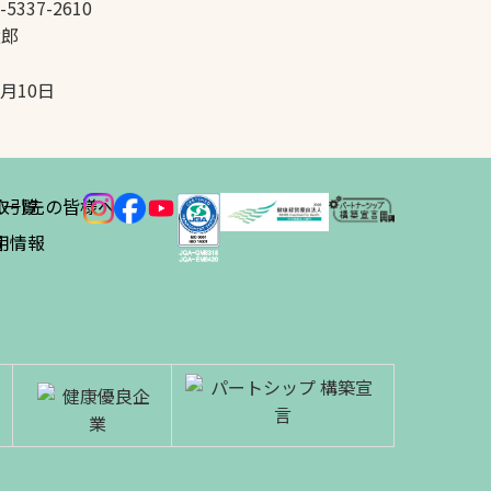
-5337-2610
太郎
5月10日
ス
取引先の皆様へ
一覧
績
用情報