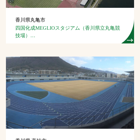
香川県丸亀市
四国化成MEGLIOスタジアム（香川県立丸亀競
技場）
（１種,クラス２）