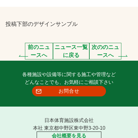
お問合せ
投稿下部のデザインサンプル
お取引先の皆様へ
プライバシーポリシー
前のニュ
ニュース一覧
次ののニュ
ソーシャルメディアポリシー
ースへ
に戻る
ースへ
Instagram
Facebook
YouTube
各種施設や設備等に関する施工や管理など
どんなことでも、お気軽にご相談下さい
お問合せ
文字の見えづらさや操作にお困りの方へ
日本体育施設株式会社
本社 東京都中野区東中野3-20-10
会社概要を見る