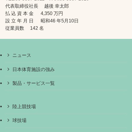
代表取締役社長 越後 幸太郎
払 込 資 本 金 4,350 万円
設 立 年 月 日 昭和46 年5月10日
従業員数 142 名
ニュース
日本体育施設の強み
製品・サービス一覧
陸上競技場
球技場