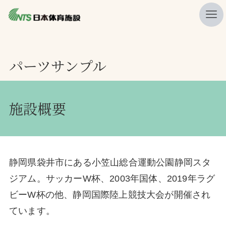
私たちの強み
パーツサンプル
ニュース
プレスリリース
施設概要
レポート
製品・サービス一覧
施工・管理実績一覧
静岡県袋井市にある小笠山総合運動公園静岡スタ
会社概要
ジアム。サッカーW杯、2003年国体、2019年ラグ
採用情報
ビーW杯の他、静岡国際陸上競技大会が開催され
ています。
検索