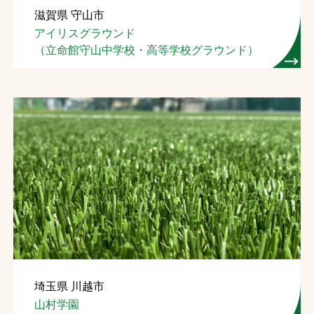
滋賀県 守山市
お問合せ
アイリスグラウンド
（立命館守山中学校・高等学校グラウンド）
お取引先の皆様へ
プライバシーポリシー
ソーシャルメディアポリシー
Instagram
Facebook
YouTube
文字の見えづらさや操作にお困りの方へ
埼玉県 川越市
山村学園