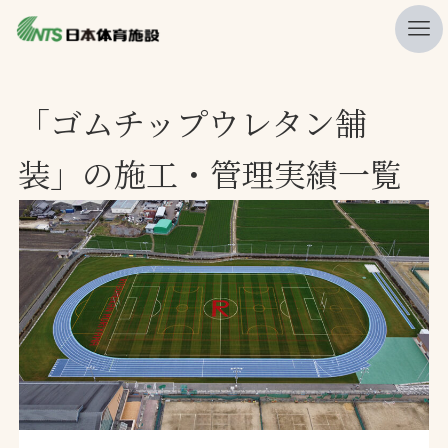
私たちの強み
「ゴムチップウレタン舗
ニュース
装」の施工・管理実績一覧
プレスリリース
レポート
製品・サービス一覧
施工・管理実績一覧
会社概要
採用情報
検索