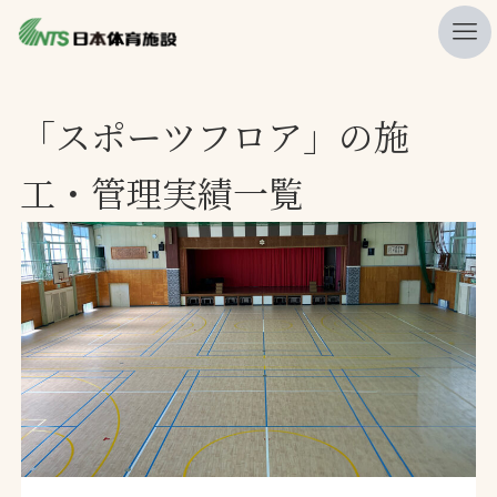
私たちの強み
「スポーツフロア」の施
ニュース
工・管理実績一覧
プレスリリース
レポート
製品・サービス一覧
施工・管理実績一覧
会社概要
採用情報
検索