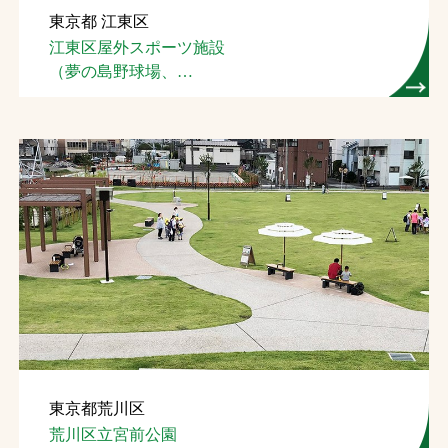
東京都 江東区
お問合せ
江東区屋外スポーツ施設
（夢の島野球場、
お取引先の皆様へ
夢の島競技場）
プライバシーポリシー
ソーシャルメディアポリシー
Instagram
Facebook
YouTube
文字の見えづらさや操作にお困りの方へ
東京都荒川区
荒川区立宮前公園