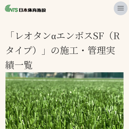
私たちの強み
「レオタンαエンボスSF（R
ニュース
タイプ）」の施工・管理実
プレスリリース
績一覧
レポート
製品・サービス一覧
施工・管理実績一覧
会社概要
採用情報
検索