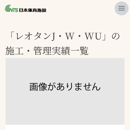
私たちの強み
「レオタンJ・W・WU」の
ニュース
施工・管理実績一覧
プレスリリース
レポート
製品・サービス一覧
施工・管理実績一覧
会社概要
採用情報
検索