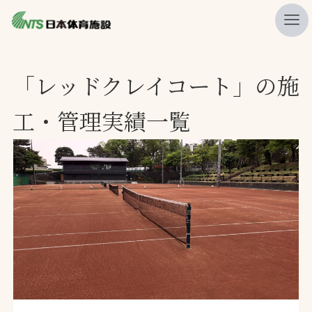
私たちの強み
「レッドクレイコート」の施
ニュース
工・管理実績一覧
プレスリリース
レポート
製品・サービス一覧
施工・管理実績一覧
会社概要
採用情報
検索