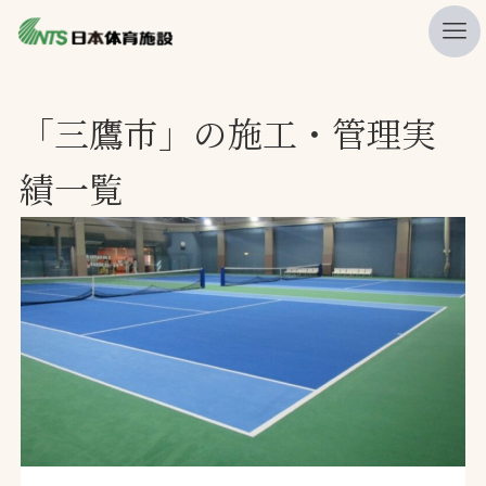
私たちの強み
「三鷹市」の施工・管理実
ニュース
績一覧
プレスリリース
レポート
製品・サービス一覧
施工・管理実績一覧
会社概要
採用情報
検索