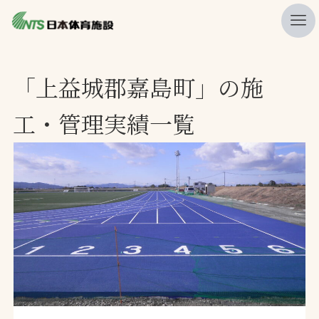
私たちの強み
「上益城郡嘉島町」の施
ニュース
工・管理実績一覧
プレスリリース
レポート
製品・サービス一覧
施工・管理実績一覧
会社概要
採用情報
検索