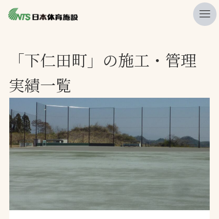
私たちの強み
「下仁田町」の施工・管理
ニュース
実績一覧
プレスリリース
レポート
製品・サービス一覧
施工・管理実績一覧
会社概要
採用情報
検索