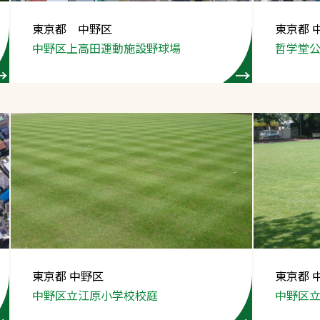
スポーツターフ（芝
東京都 中野区
東京都 
生）
中野区上高田運動施設野球場
哲学堂
へ
東京都 中野区
東京都 
中野区立江原小学校校庭
中野区