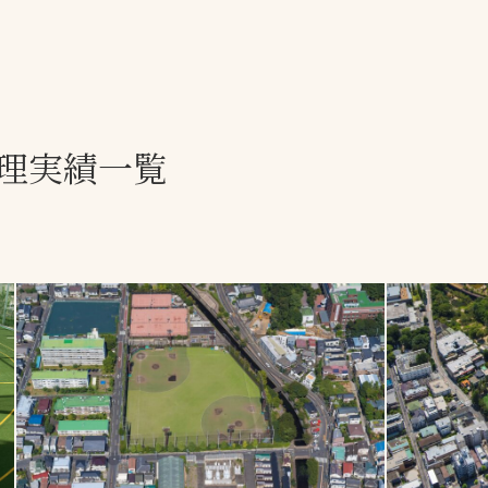
一覧
ー
技術別カテゴリー
お悩み別カテゴ
理実績一覧
全天候舗装
暑さ対策
スポーツターフ（芝
安全性向上
生）舗装
ト
ぬかるみ・凍結
人工芝舗装
な人
飛散・流出防止
クレイ（土）舗装
施工・管理実績
ン
防球設備
施設管理
パークマネジメント