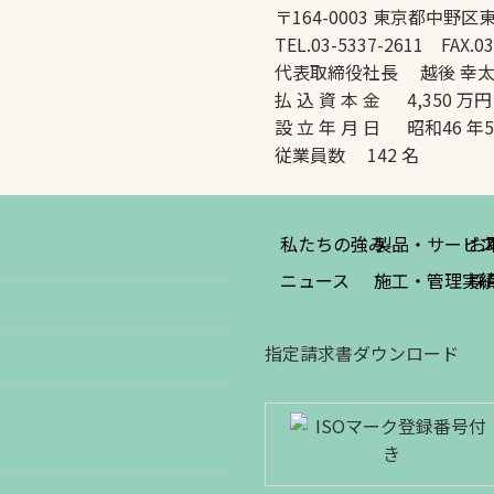
〒164-0003 東京都中野区東
TEL.03-5337-2611 FAX.03
代表取締役社長 越後 幸
払 込 資 本 金 4,350 万円
設 立 年 月 日 昭和46 年
従業員数 142 名
私たちの強み
製品・サービ
お
ニュース
施工・管理実
採
指定請求書ダウンロード