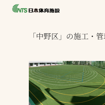
私たちの強み
製品・サービス
製品別カテゴリ
「中野区」の施工・管
ニュース
一覧を見る
ライブラリ
主力製品
熱中症対策ミス
投てき実施可能
工芝
環境対応ウレタ