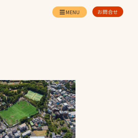
お問合せ
会社情報
リー
会社概要・所在地
お問合せ
社長挨拶
企業理念・経営方針
対策
日本体育施設の歩み
対策
アスリートパートナ
ー
一覧
採用情報
お取引先の皆様へ