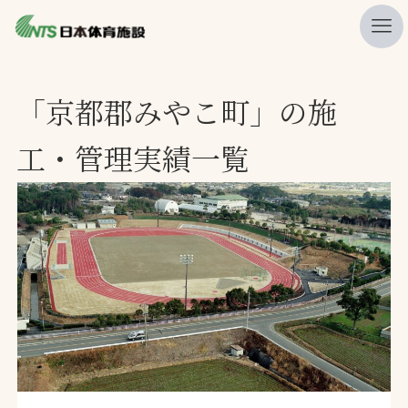
私たちの強み
「京都郡みやこ町」の施
ニュース
工・管理実績一覧
プレスリリース
レポート
製品・サービス一覧
施工・管理実績一覧
会社概要
採用情報
検索