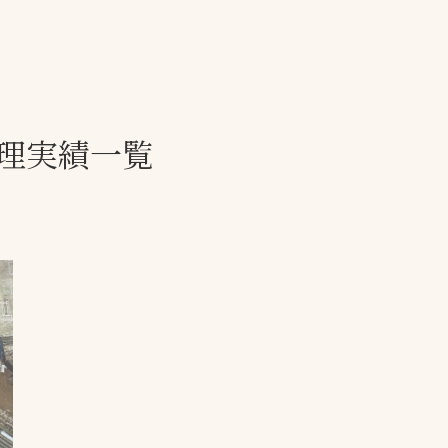
一覧
ー
技術別カテゴリー
お悩み別カテゴ
理実績一覧
全天候舗装
暑さ対策
スポーツターフ（芝
安全性向上
生）舗装
ト
ぬかるみ・凍結
人工芝舗装
な人
飛散・流出防止
クレイ（土）舗装
施工・管理実績
ン
防球設備
施設管理
パークマネジメント