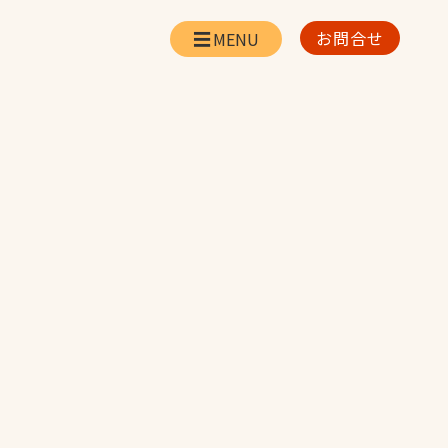
お問合せ
会社情報
リー
会社概要・所在地
お問合せ
社長挨拶
企業理念・経営方針
対策
日本体育施設の歩み
対策
アスリートパートナ
ー
一覧
採用情報
お取引先の皆様へ