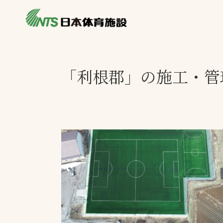
私たちの強み
製品・サービス
製品別カテゴリ
「利根郡」の施工・管
ニュース
一覧を見る
ライブラリ
主力製品
熱中症対策ミス
投てき実施可能
工芝
環境対応ウレタ