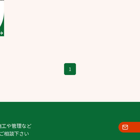
スポーツターフ（芝
生）
へ
1
施工や管理など
ご相談下さい