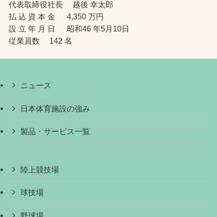
代表取締役社長 越後 幸太郎
払 込 資 本 金 4,350 万円
設 立 年 月 日 昭和46 年5月10日
従業員数 142 名
ニュース
日本体育施設の強み
製品・サービス一覧
陸上競技場
球技場
野球場