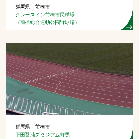
群馬県 前橋市
お問合せ
グレースイン前橋市民球場
（前橋総合運動公園野球場）
お取引先の皆様へ
プライバシーポリシー
ソーシャルメディアポリシー
Instagram
Facebook
YouTube
文字の見えづらさや操作にお困りの方へ
群馬県 前橋市
正田醤油スタジアム群馬