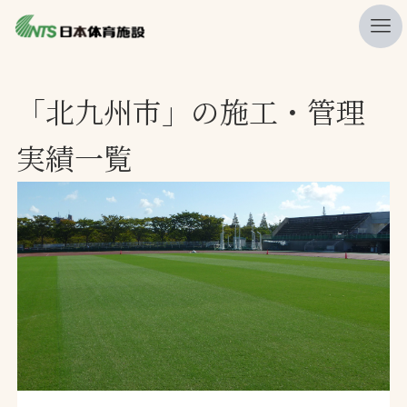
私たちの強み
「北九州市」の施工・管理
ニュース
実績一覧
プレスリリース
レポート
製品・サービス一覧
施工・管理実績一覧
会社概要
採用情報
検索