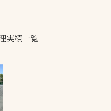
一覧
ー
技術別カテゴリー
お悩み別カテゴ
理実績一覧
全天候舗装
暑さ対策
スポーツターフ（芝
安全性向上
生）舗装
ト
ぬかるみ・凍結
人工芝舗装
な人
飛散・流出防止
クレイ（土）舗装
施工・管理実績
ン
防球設備
施設管理
パークマネジメント