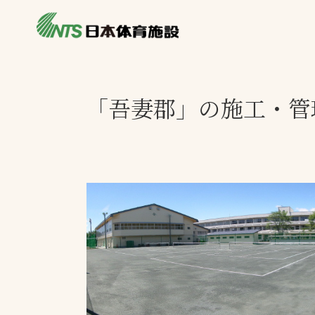
私たちの強み
製品・サービス
製品別カテゴリ
「吾妻郡」の施工・管
ニュース
一覧を見る
ライブラリ
主力製品
熱中症対策ミス
投てき実施可能
工芝
環境対応ウレタ