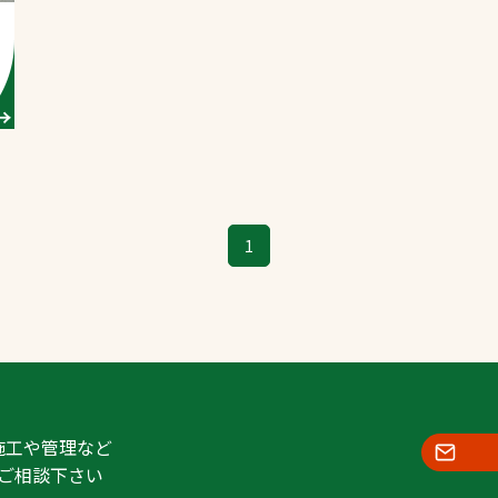
スポーツターフ（芝
生）
へ
1
施工や管理など
ご相談下さい