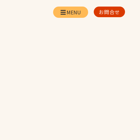
お問合せ
会社情報
リー
会社概要・所在地
お問合せ
社長挨拶
企業理念・経営方針
対策
日本体育施設の歩み
対策
アスリートパートナ
ー
一覧
採用情報
お取引先の皆様へ