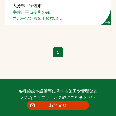
大分県 宇佐市
お問合せ
宇佐市平成令和の森
スポーツ公園陸上競技場
お取引先の皆様へ
（４種）
プライバシーポリシー
ソーシャルメディアポリシー
1
Instagram
Facebook
YouTube
文字の見えづらさや操作にお困りの方へ
各種施設や設備等に関する施工や管理など
どんなことでも、お気軽にご相談下さい
お問合せ