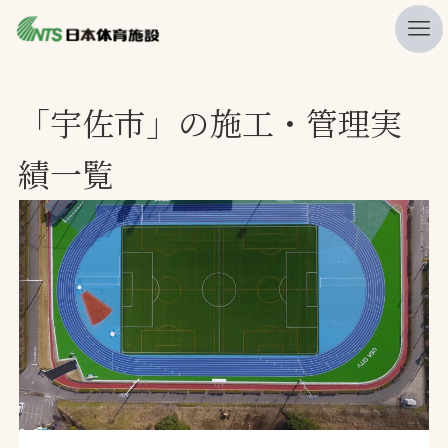
私たちの強み
「宇佐市」の施工・管理実
ニュース
績一覧
プレスリリース
レポート
製品・サービス一覧
施工・管理実績一覧
会社概要
採用情報
検索