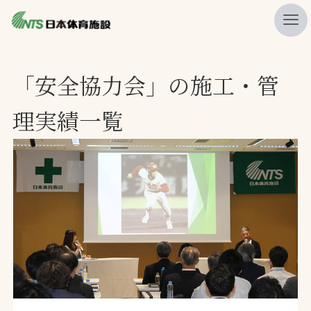
私たちの強み
「安全協力会」の施工・管
ニュース
理実績一覧
プレスリリース
レポート
製品・サービス一覧
施工・管理実績一覧
会社概要
採用情報
検索