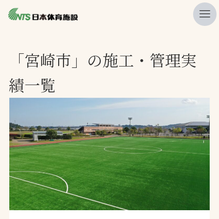
私たちの強み
「宮崎市」の施工・管理実
ニュース
績一覧
プレスリリース
レポート
製品・サービス一覧
施工・管理実績一覧
会社概要
採用情報
検索