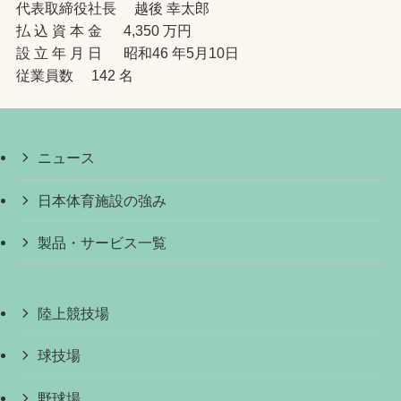
代表取締役社長 越後 幸太郎
払 込 資 本 金 4,350 万円
設 立 年 月 日 昭和46 年5月10日
従業員数 142 名
ニュース
日本体育施設の強み
製品・サービス一覧
陸上競技場
球技場
野球場