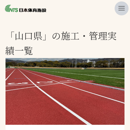
私たちの強み
「山口県」の施工・管理実
ニュース
績一覧
プレスリリース
レポート
製品・サービス一覧
施工・管理実績一覧
会社概要
採用情報
検索