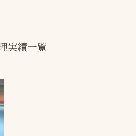
一覧
ー
技術別カテゴリー
お悩み別カテゴ
理実績一覧
全天候舗装
暑さ対策
スポーツターフ（芝
安全性向上
生）舗装
ト
ぬかるみ・凍結
人工芝舗装
な人
飛散・流出防止
クレイ（土）舗装
施工・管理実績
ン
防球設備
施設管理
パークマネジメント