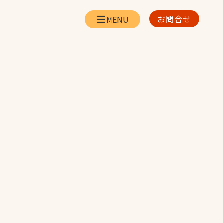
お問合せ
会社情報
リー
会社概要・所在地
お問合せ
社長挨拶
企業理念・経営方針
対策
日本体育施設の歩み
対策
アスリートパートナ
ー
一覧
採用情報
お取引先の皆様へ