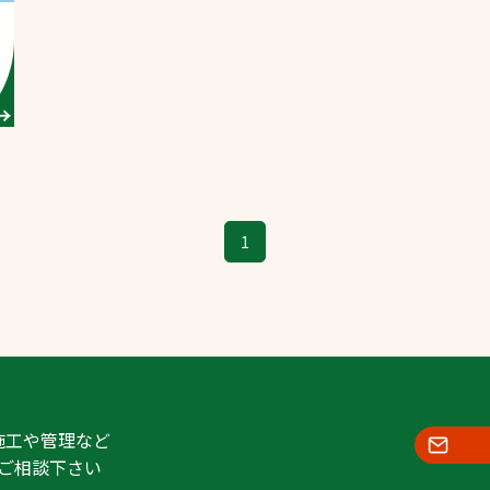
スポーツターフ（芝
生）
へ
1
施工や管理など
ご相談下さい