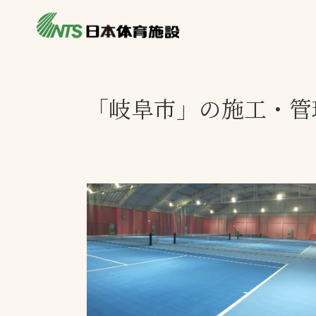
私たちの強み
製品・サービス
製品別カテゴリ
「岐阜市」の施工・管
ニュース
一覧を見る
ライブラリ
主力製品
熱中症対策ミス
投てき実施可能
工芝
環境対応ウレタ