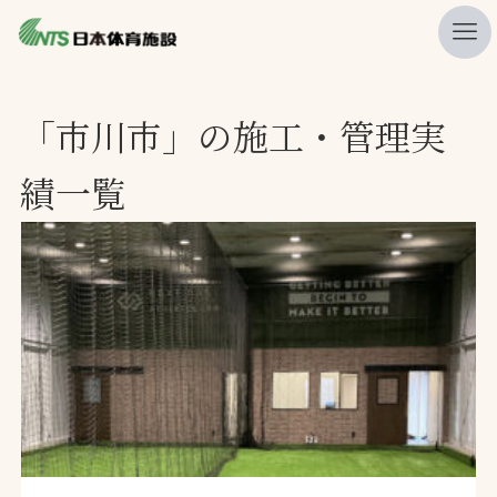
私たちの強み
「市川市」の施工・管理実
ニュース
績一覧
プレスリリース
レポート
製品・サービス一覧
施工・管理実績一覧
会社概要
採用情報
検索