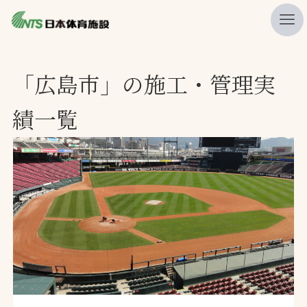
私たちの強み
「広島市」の施工・管理実
ニュース
績一覧
プレスリリース
レポート
製品・サービス一覧
施工・管理実績一覧
会社概要
採用情報
検索