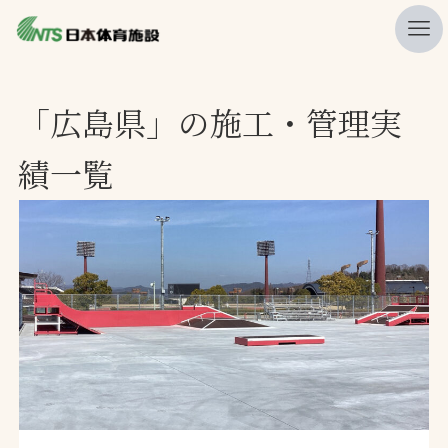
私たちの強み
「広島県」の施工・管理実
ニュース
績一覧
プレスリリース
レポート
製品・サービス一覧
施工・管理実績一覧
会社概要
採用情報
検索