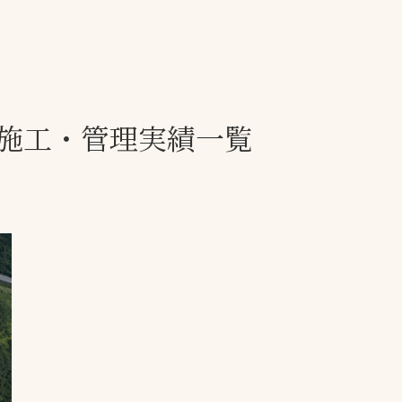
一覧
ー
技術別カテゴリー
お悩み別カテゴ
施工・管理実績一覧
全天候舗装
暑さ対策
スポーツターフ（芝
安全性向上
生）舗装
ト
ぬかるみ・凍結
人工芝舗装
な人
飛散・流出防止
クレイ（土）舗装
施工・管理実績
ン
防球設備
施設管理
パークマネジメント