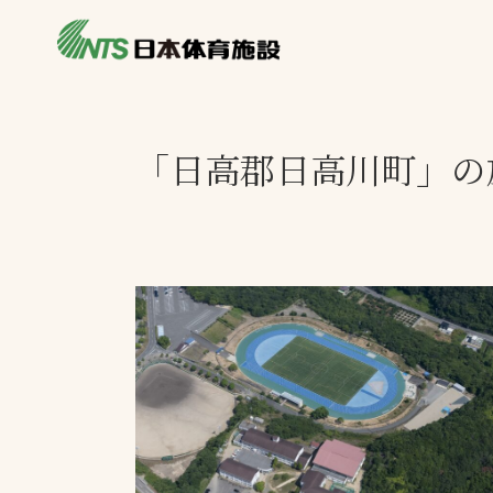
私たちの強み
製品・サービス
製品別カテゴリ
「日高郡日高川町」の
ニュース
一覧を見る
ライブラリ
主力製品
熱中症対策ミス
投てき実施可能
工芝
環境対応ウレタ