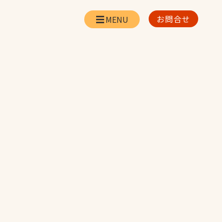
お問合せ
会社情報
リー
会社概要・所在地
お問合せ
社長挨拶
企業理念・経営方針
対策
日本体育施設の歩み
対策
アスリートパートナ
ー
一覧
採用情報
お取引先の皆様へ