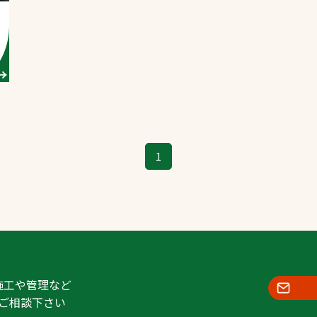
スポーツターフ（芝
生）
へ
1
施工や管理など
ご相談下さい