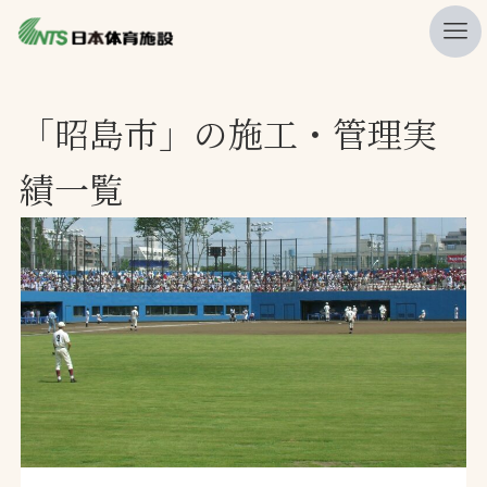
私たちの強み
「昭島市」の施工・管理実
ニュース
績一覧
プレスリリース
レポート
製品・サービス一覧
施工・管理実績一覧
会社概要
採用情報
検索