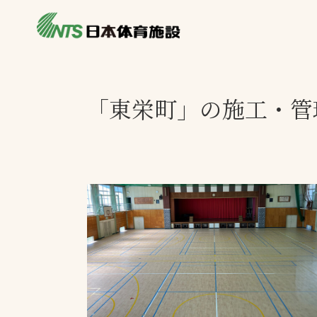
私たちの強み
製品・サービス
製品別カテゴリ
「東栄町」の施工・管
ニュース
一覧を見る
ライブラリ
主力製品
熱中症対策ミス
投てき実施可能
工芝
環境対応ウレタ