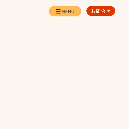
お問合せ
会社情報
リー
会社概要・所在地
お問合せ
社長挨拶
企業理念・経営方針
対策
日本体育施設の歩み
対策
アスリートパートナ
ー
一覧
採用情報
お取引先の皆様へ