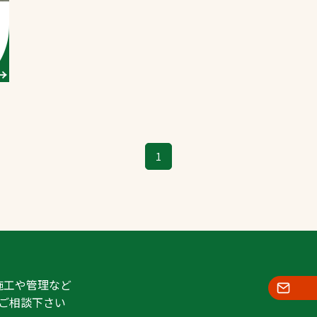
スポーツターフ（芝
生）
へ
1
施工や管理など
ご相談下さい