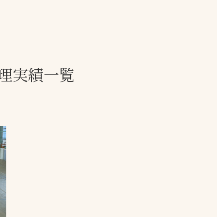
一覧
ー
技術別カテゴリー
お悩み別カテゴ
理実績一覧
全天候舗装
暑さ対策
スポーツターフ（芝
安全性向上
生）舗装
ト
ぬかるみ・凍結
人工芝舗装
な人
飛散・流出防止
クレイ（土）舗装
施工・管理実績
ン
防球設備
施設管理
パークマネジメント