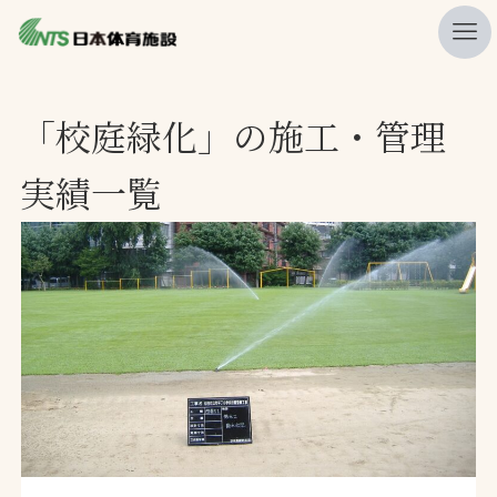
私たちの強み
「校庭緑化」の施工・管理
ニュース
実績一覧
プレスリリース
レポート
製品・サービス一覧
施工・管理実績一覧
会社概要
採用情報
検索