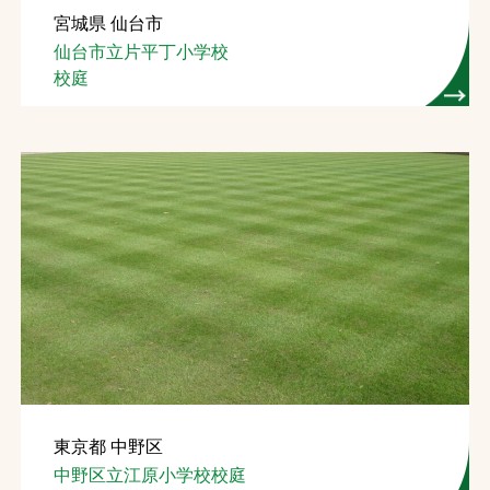
宮城県 仙台市
お問合せ
仙台市立片平丁小学校
校庭
お取引先の皆様へ
プライバシーポリシー
ソーシャルメディアポリシー
Instagram
Facebook
YouTube
文字の見えづらさや操作にお困りの方へ
東京都 中野区
中野区立江原小学校校庭