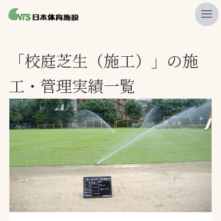
私たちの強み
「校庭芝生（施工）」の施
ニュース
工・管理実績一覧
プレスリリース
レポート
製品・サービス一覧
施工・管理実績一覧
会社概要
採用情報
検索