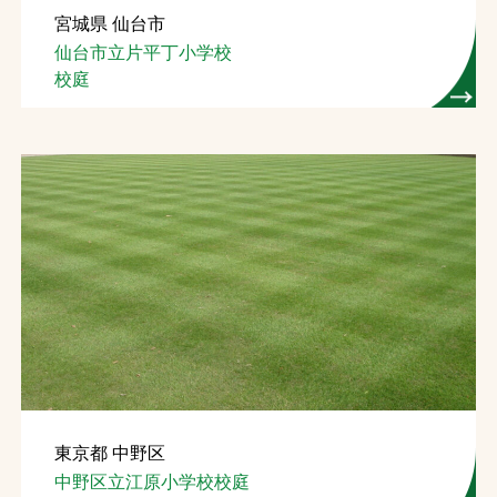
宮城県 仙台市
お問合せ
仙台市立片平丁小学校
校庭
お取引先の皆様へ
プライバシーポリシー
ソーシャルメディアポリシー
Instagram
Facebook
YouTube
文字の見えづらさや操作にお困りの方へ
東京都 中野区
中野区立江原小学校校庭