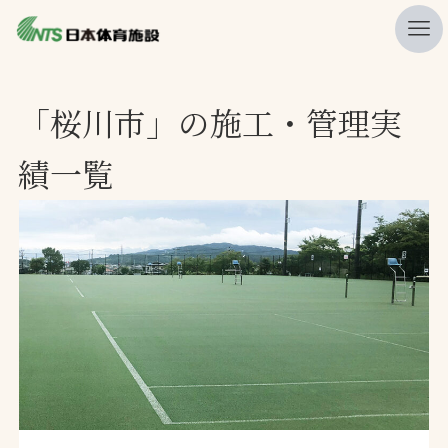
私たちの強み
「桜川市」の施工・管理実
ニュース
績一覧
プレスリリース
レポート
製品・サービス一覧
施工・管理実績一覧
会社概要
採用情報
検索