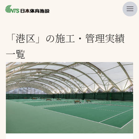
私たちの強み
「港区」の施工・管理実績
ニュース
一覧
プレスリリース
レポート
製品・サービス一覧
施工・管理実績一覧
会社概要
採用情報
検索