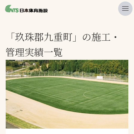
私たちの強み
「玖珠郡九重町」の施工・
ニュース
管理実績一覧
プレスリリース
レポート
製品・サービス一覧
施工・管理実績一覧
会社概要
採用情報
検索