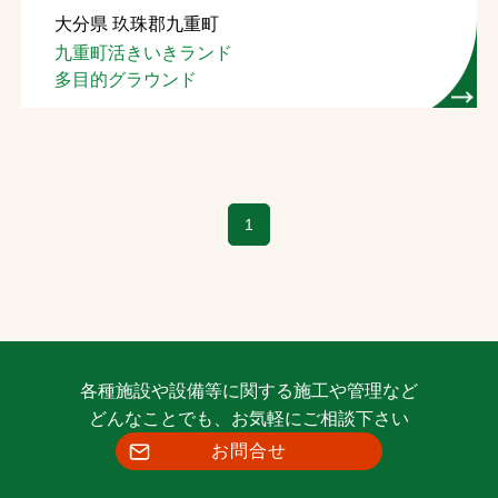
大分県 玖珠郡九重町
お問合せ
九重町活きいきランド
多目的グラウンド
お取引先の皆様へ
プライバシーポリシー
ソーシャルメディアポリシー
1
Instagram
Facebook
YouTube
文字の見えづらさや操作にお困りの方へ
各種施設や設備等に関する施工や管理など
どんなことでも、お気軽にご相談下さい
お問合せ