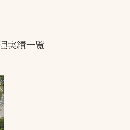
一覧
ー
技術別カテゴリー
お悩み別カテゴ
理実績一覧
全天候舗装
暑さ対策
スポーツターフ（芝
安全性向上
生）舗装
ト
ぬかるみ・凍結
人工芝舗装
な人
飛散・流出防止
クレイ（土）舗装
施工・管理実績
ン
防球設備
施設管理
パークマネジメント