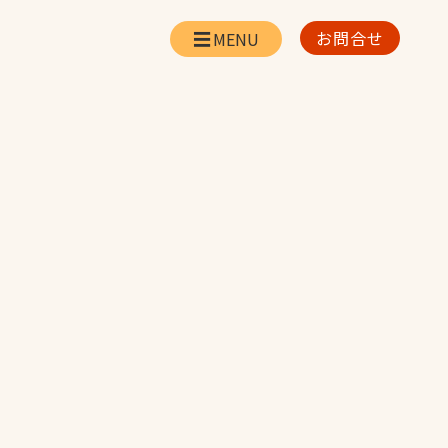
お問合せ
会社情報
リー
会社概要・所在地
お問合せ
社長挨拶
企業理念・経営方針
対策
日本体育施設の歩み
対策
アスリートパートナ
ー
一覧
採用情報
お取引先の皆様へ