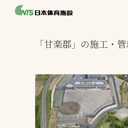
私たちの強み
製品・サービス
製品別カテゴリ
「甘楽郡」の施工・管
ニュース
一覧を見る
ライブラリ
主力製品
熱中症対策ミス
投てき実施可能
工芝
環境対応ウレタ