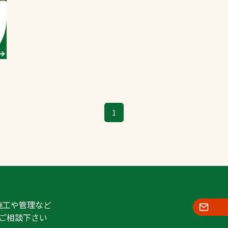
スポーツターフ（芝
生）
へ
1
施工や管理など
ご相談下さい