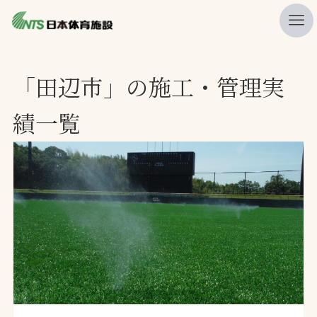
私たちの強み
「田辺市」の施工・管理実
ニュース
績一覧
プレスリリース
レポート
製品・サービス一覧
施工・管理実績一覧
会社概要
採用情報
検索