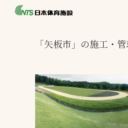
私たちの強み
製品・サービス
製品別カテゴリ
「矢板市」の施工・管
ニュース
一覧を見る
ライブラリ
主力製品
熱中症対策ミス
投てき実施可能
工芝
環境対応ウレタ