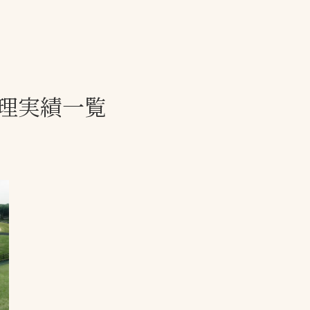
一覧
ー
技術別カテゴリー
お悩み別カテゴ
理実績一覧
全天候舗装
暑さ対策
スポーツターフ（芝
安全性向上
生）舗装
ト
ぬかるみ・凍結
人工芝舗装
な人
飛散・流出防止
クレイ（土）舗装
施工・管理実績
ン
防球設備
施設管理
パークマネジメント