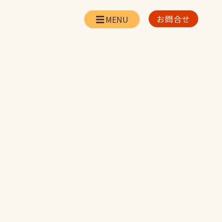
お問合せ
会社情報
リー
会社概要・所在地
お問合せ
社長挨拶
企業理念・経営方針
対策
日本体育施設の歩み
対策
アスリートパートナ
ー
一覧
採用情報
お取引先の皆様へ