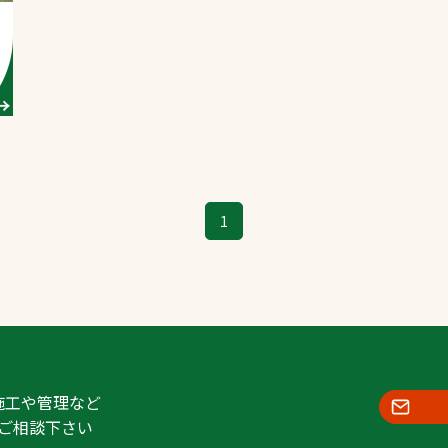
スポーツターフ（芝
生）
へ
1
施工や管理など
ご相談下さい