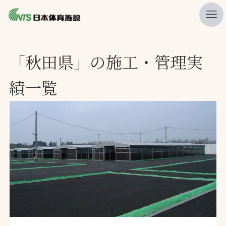
私たちの強み
「秋田県」の施工・管理実
ニュース
績一覧
プレスリリース
レポート
製品・サービス一覧
施工・管理実績一覧
会社概要
採用情報
検索