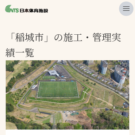
私たちの強み
「稲城市」の施工・管理実
ニュース
績一覧
プレスリリース
レポート
製品・サービス一覧
施工・管理実績一覧
会社概要
採用情報
検索