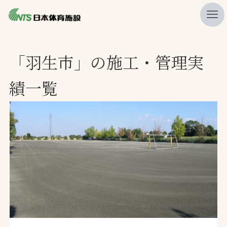
私たちの強み
「羽生市」の施工・管理実
ニュース
績一覧
プレスリリース
レポート
製品・サービス一覧
施工・管理実績一覧
会社概要
採用情報
検索